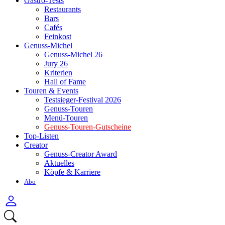
Gastro-Tests
Restaurants
Bars
Cafés
Feinkost
Genuss-Michel
Genuss-Michel 26
Jury 26
Kriterien
Hall of Fame
Touren & Events
Testsieger-Festival 2026
Genuss-Touren
Menü-Touren
Genuss-Touren-Gutscheine
Top-Listen
Creator
Genuss-Creator Award
Aktuelles
Köpfe & Karriere
Abo
Anmelden
Menü
Suchen
öffnen