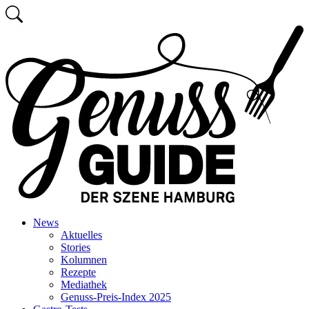
Zum
Suchen
Inhalt
Zurück
springen
zur
Startseite
News
Aktuelles
Stories
Kolumnen
Rezepte
Mediathek
Genuss-Preis-Index 2025