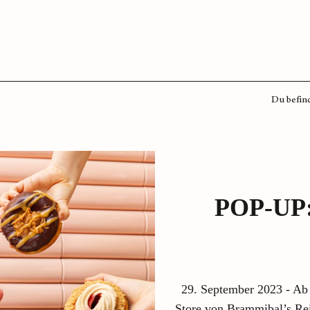
Du befind
POP-UP
29. September 2023 - Ab
Store von Brammibal’s Re