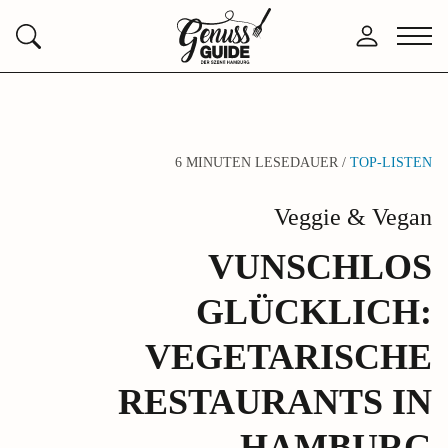
Zurück
Anmelden
Menü
Suchen
zur
öffne
Startseite
6 MINUTEN LESEDAUER /
TOP-LISTEN
Veggie & Vegan
VUNSCHLOS
GLÜCKLICH:
VEGETARISCHE
RESTAURANTS IN
HAMBURG