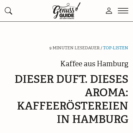
Zurück
Men
Anmelden
Suchen
zur
öffn
Startseite
9 MINUTEN LESEDAUER /
TOP-LISTEN
Kaffee aus Hamburg
DIESER DUFT. DIESES
AROMA:
KAFFEERÖSTEREIEN
IN HAMBURG