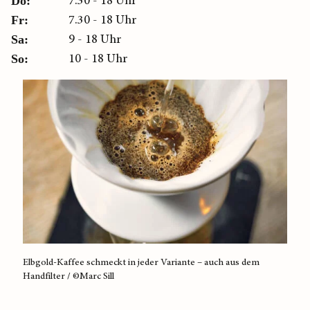
7.30 - 18 Uhr
Do:
7.30 - 18 Uhr
Fr:
9 - 18 Uhr
Sa:
10 - 18 Uhr
So:
Elbgold-Kaffee schmeckt in jeder Variante – auch aus dem
Frisc
Handfilter / ©Marc Sill
Schan