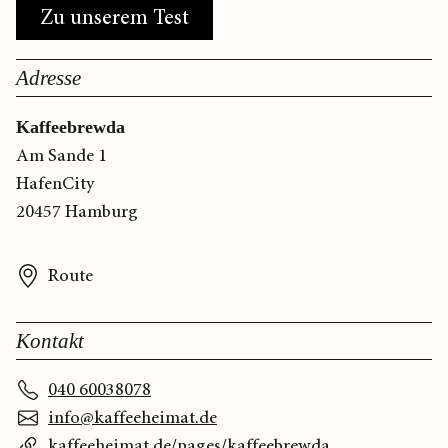
Zu unserem Test
Adresse
Kaffeebrewda
Am Sande 1
HafenCity
20457 Hamburg
Route
Kontakt
040 60038078
info@kaffeeheimat.de
kaffeeheimat.de/pages/kaffeebrewda