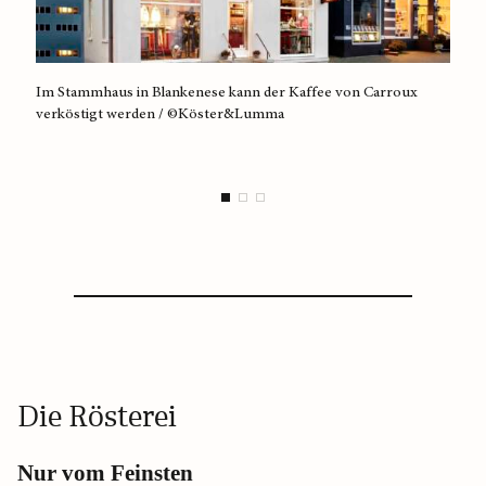
Im Stammhaus in Blankenese kann der Kaffee von Carroux
In de
verköstigt werden / ©Köster&Lumma
Zent
Die Rösterei
Nur vom Feinsten