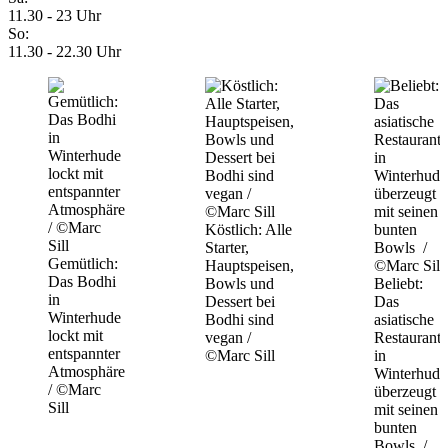
11.30 - 23 Uhr
So:
11.30 - 22.30 Uhr
Köstlich: Alle
Starter,
Gemütlich:
Hauptspeisen,
Das Bodhi
Bowls und
Beliebt:
in
Dessert bei
Das
Winterhude
Bodhi sind
asiatische
lockt mit
vegan /
Restaurant
entspannter
©Marc Sill
in
Atmosphäre
Winterhude
/ ©Marc
überzeugt
Sill
mit seinen
bunten
Bowls /