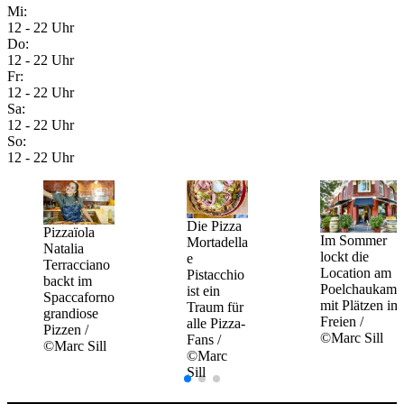
Mi:
12 - 22 Uhr
Do:
12 - 22 Uhr
Fr:
12 - 22 Uhr
Sa:
12 - 22 Uhr
So:
12 - 22 Uhr
Die Pizza
Pizzaïola
Im Sommer
Mortadella
Natalia
lockt die
e
Terracciano
Location am
Pistacchio
backt im
Poelchaukamp
ist ein
Spaccaforno
mit Plätzen im
Traum für
grandiose
Freien /
alle Pizza-
Pizzen /
©Marc Sill
Fans /
©Marc Sill
©Marc
Sill