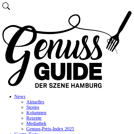
Zum
Suchen
Inhalt
Zurück
springen
zur
Startseite
News
Aktuelles
Stories
Kolumnen
Rezepte
Mediathek
Genuss-Preis-Index 2025