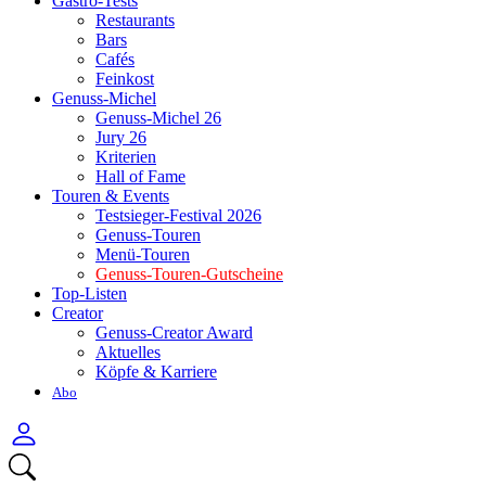
Gastro-Tests
Restaurants
Bars
Cafés
Feinkost
Genuss-Michel
Genuss-Michel 26
Jury 26
Kriterien
Hall of Fame
Touren & Events
Testsieger-Festival 2026
Genuss-Touren
Menü-Touren
Genuss-Touren-Gutscheine
Top-Listen
Creator
Genuss-Creator Award
Aktuelles
Köpfe & Karriere
Abo
Anmelden
Menü
Suchen
öffnen