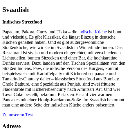
Svaadish
Indisches Streetfood
Papadam, Pakora, Curry und Tikka – die
indische Küche
ist bunt
und vielseitig. Es gibt Klassiker, die längst Einzug in deutsche
Küchen gehalten haben. Und es gibt außergewöhnliche
Straßenküche, wie wir sie im Svaadish in Winterhude finden. Das
Restaurant ist stylish und modern eingerichtet, mit verschiedenen
Lichtquellen, bunten Sitzecken und einer Bar, die hochkarätige
Drinks serviert. Dazu landen auf den Tischen Spezialitäten von den
Straßen Indiens. Paw, die indische Version des Burgers, kommt
beispielsweise mit Kartoffelpatty mit Kichererbsenpanade und
Tamarinde-Chutney daher – klassisches Streetfood aus Bombay.
Chole Bathure, eine Spezialität aus Punjab, sind zwei frittierte
Fladenbrote mit Kichererbsencurry nach Amritsari-Art. Und wer
Tawa Cake bestellt, bekommt Pistazien-Eis auf vier warmen
Pancakes mit einer Honig-Kardamon-Soße. Im Svaadish bekommt
man eine andere Seite der indischen Küche anders präsentiert.
Zu unserem Test
Adresse