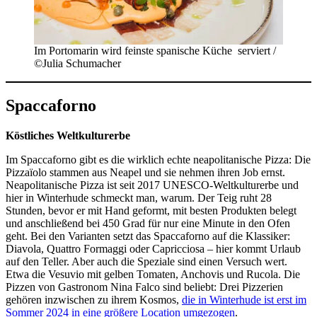
Im Portomarin wird feinste spanische Küche serviert /
©Julia Schumacher
Spaccaforno
Köstliches Weltkulturerbe
Im Spaccaforno gibt es die wirklich echte neapolitanische Pizza: Die
Pizzaïolo stammen aus Neapel und sie nehmen ihren Job ernst.
Neapolitanische Pizza ist seit 2017 UNESCO-Weltkulturerbe und
hier in Winterhude schmeckt man, warum. Der Teig ruht 28
Stunden, bevor er mit Hand geformt, mit besten Produkten belegt
und anschließend bei 450 Grad für nur eine Minute in den Ofen
geht. Bei den Varianten setzt das Spaccaforno auf die Klassiker:
Diavola, Quattro Formaggi oder Capricciosa – hier kommt Urlaub
auf den Teller. Aber auch die Speziale sind einen Versuch wert.
Etwa die Vesuvio mit gelben Tomaten, Anchovis und Rucola. Die
Pizzen von Gastronom Nina Falco sind beliebt: Drei Pizzerien
gehören inzwischen zu ihrem Kosmos,
die in Winterhude ist erst im
Sommer 2024 in eine größere Location umgezogen
.