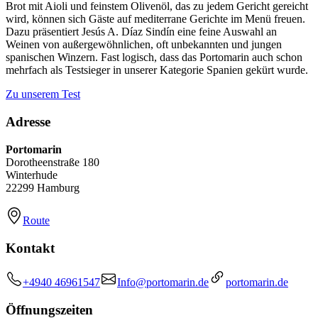
Brot mit Aioli und feinstem Olivenöl, das zu jedem Gericht gereicht
wird, können sich Gäste auf mediterrane Gerichte im Menü freuen.
Dazu präsentiert Jesús A. Díaz Sindín eine feine Auswahl an
Weinen von außergewöhnlichen, oft unbekannten und jungen
spanischen Winzern. Fast logisch, dass das Portomarin auch schon
mehrfach als Testsieger in unserer Kategorie Spanien gekürt wurde.
Zu unserem Test
Adresse
Portomarin
Dorotheenstraße 180
Winterhude
22299 Hamburg
Route
Kontakt
+4940 46961547
Info@portomarin.de
portomarin.de
Öffnungszeiten