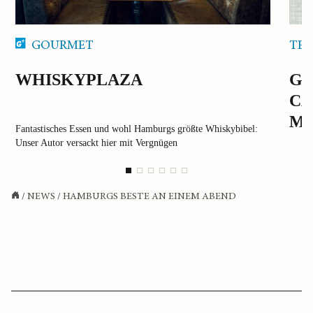
GOURMET
TEE
WHISKYPLAZA
GR
CA
MA
Fantastisches Essen und wohl Hamburgs größte Whiskybibel:
Unser Autor versackt hier mit Vergnügen
/
NEWS
/
HAMBURGS BESTE AN EINEM ABEND