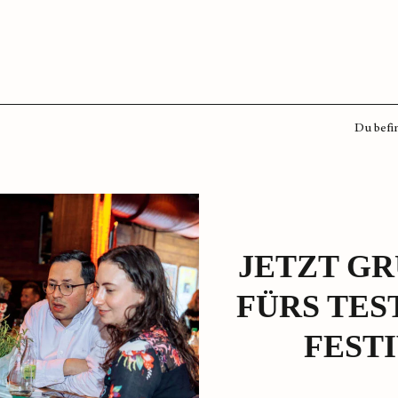
Du befin
JETZT G
FÜRS TES
FESTI